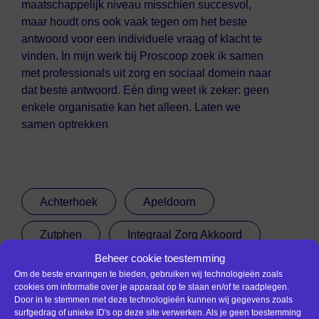
maatschappelijk niveau misschien succesvol,
maar houdt ons ook vaak tegen om het beste
antwoord voor een individuele vraag of klacht te
vinden. In mijn werk bij Proscoop zoek ik samen
met professionals uit zorg en sociaal domein naar
dat beste antwoord. Eén ding weet ik zeker: geen
enkele organisatie kan het alleen. Laten we
samen optrekken
Achterhoek
Apeldoorn
Zutphen
Integraal Zorg Akkoord
Beheer cookie toestemming
Welzijn op Recept
Om de beste ervaringen te bieden, gebruiken wij technologieën zoals
cookies om informatie over je apparaat op te slaan en/of te raadplegen.
Door in te stemmen met deze technologieën kunnen wij gegevens zoals
surfgedrag of unieke ID's op deze site verwerken. Als je geen toestemming