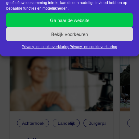
geeft of uw toestemming intrekt, kan dit een nadelige invloed hebben op
bepaalde functies en mogelijkheden.
Kennisbank
Ga naar de website
Bekijk voorkeuren
Privacy- en cookieverklaring
Privacy- en cookieverklaring
Achterhoek
Landelijk
Burgerparticipatie
Lan
W