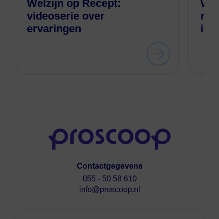
Welzijn op Recept:
Wel
videoserie over
mod
ervaringen
ink
Contactgegevens
055 - 50 58 610
info@proscoop.nl